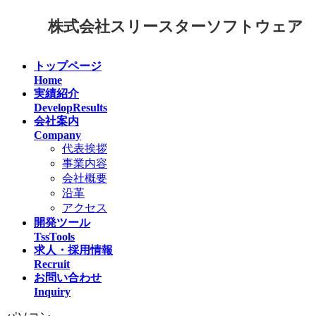
コ
ナ
株式会社スリースターソフトウェア
ン
ビ
テ
ゲ
ン
ー
トップページ
ツ
シ
Home
へ
ョ
実績紹介
ス
ン
DevelopResults
キ
に
会社案内
ッ
移
Company
プ
動
代表挨拶
事業内容
会社概要
沿革
アクセス
開発ツール
TssTools
求人・採用情報
Recruit
お問い合わせ
Inquiry