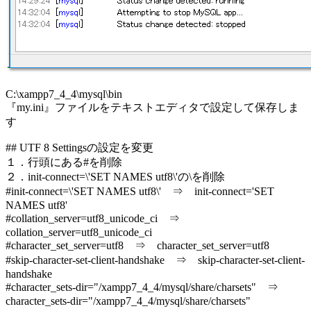
C:\xampp7_4_4\mysql\bin
『my.ini』ファイルをテキストエディタで設定して保存しま
す
## UTF 8 Settingsの設定を変更
１．行頭にある#を削除
２．init-connect=\'SET NAMES utf8\'の\を削除
#init-connect=\'SET NAMES utf8\' ⇒ init-connect='SET
NAMES utf8'
#collation_server=utf8_unicode_ci ⇒
collation_server=utf8_unicode_ci
#character_set_server=utf8 ⇒ character_set_server=utf8
#skip-character-set-client-handshake ⇒ skip-character-set-client-
handshake
#character_sets-dir="/xampp7_4_4/mysql/share/charsets" ⇒
character_sets-dir="/xampp7_4_4/mysql/share/charsets"