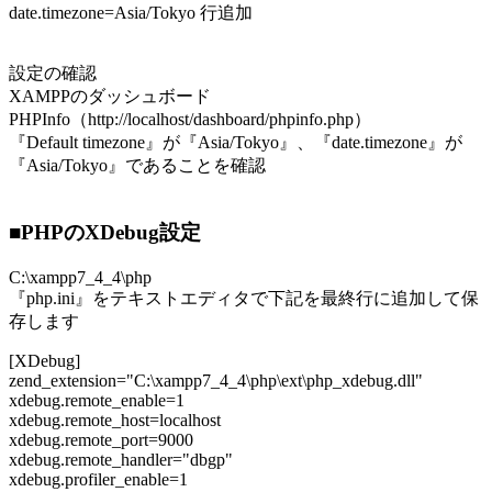
date.timezone=Asia/Tokyo 行追加
設定の確認
XAMPPのダッシュボード
PHPInfo（http://localhost/dashboard/phpinfo.php）
『Default timezone』が『Asia/Tokyo』、『date.timezone』が
『Asia/Tokyo』であることを確認
■PHPのXDebug設定
C:\xampp7_4_4\php
『php.ini』をテキストエディタで下記を最終行に追加して保
存します
[XDebug]
zend_extension="C:\xampp7_4_4\php\ext\php_xdebug.dll"
xdebug.remote_enable=1
xdebug.remote_host=localhost
xdebug.remote_port=9000
xdebug.remote_handler="dbgp"
xdebug.profiler_enable=1