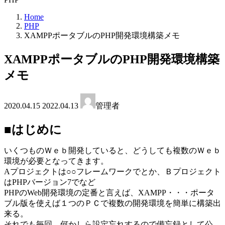
Home
PHP
XAMPPポータブルのPHP開発環境構築メモ
XAMPPポータブルのPHP開発環境構築
メモ
最
2020.04.15
2022.04.13
管理者
終
更
■はじめに
新
日
いくつものＷｅｂ開発していると、どうしても複数のＷｅｂ
時
:
環境が必要となってきます。
Aプロジェクトは○○フレームワークでとか、Ｂプロジェクト
はPHPバージョン7でなど
PHPのWeb開発環境の定番と言えば、XAMPP・・・ポータ
ブル版を使えば１つのＰＣで複数の開発環境を簡単に構築出
来る。
それでも毎回、何かしら設定忘れするので備忘録として公