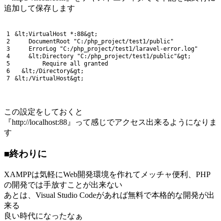
追加して保存します
1
&
lt
;
VirtualHost *
:
88
&
gt
;
2
DocumentRoot
"C:/php_project/test1/public"
3
ErrorLog
"C:/php_project/test1/laravel-error.log"
4
&
lt
;
Directory
"C:/php_project/test1/public"
&
gt
;
5
Require 
all 
granted
6
&
lt
;
/
Directory
&
gt
;
7
&
lt
;
/
VirtualHost
&
gt
;
この設定をしておくと
『http://localhost:88』って感じでアクセス出来るようになりま
す
■終わりに
XAMPPは気軽にWeb開発環境を作れてメッチャ便利、PHP
の開発では手放すことが出来ない
あとは、Visual Studio Codeがあれば無料で本格的な開発が出
来る
良い時代になったなぁ