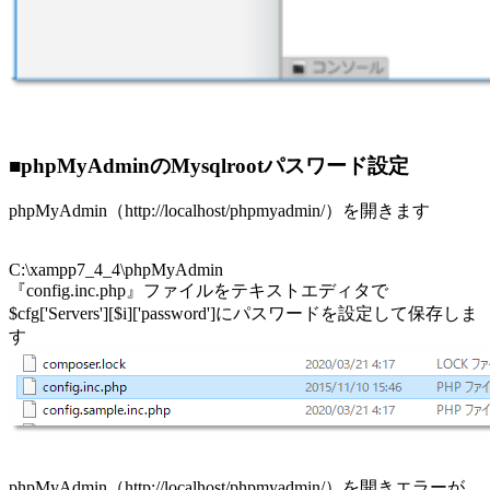
■phpMyAdminのMysqlrootパスワード設定
phpMyAdmin（http://localhost/phpmyadmin/）を開きます
C:\xampp7_4_4\phpMyAdmin
『config.inc.php』ファイルをテキストエディタで
$cfg['Servers'][$i]['password']にパスワードを設定して保存しま
す
phpMyAdmin（http://localhost/phpmyadmin/）を開きエラーが