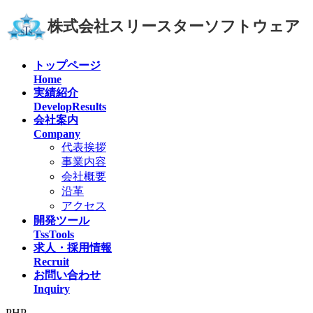
コ
ナ
株式会社スリースターソフトウェア
ン
ビ
テ
ゲ
ン
ー
トップページ
ツ
シ
Home
へ
ョ
実績紹介
ス
ン
DevelopResults
キ
に
会社案内
ッ
移
Company
プ
動
代表挨拶
事業内容
会社概要
沿革
アクセス
開発ツール
TssTools
求人・採用情報
Recruit
お問い合わせ
Inquiry
PHP