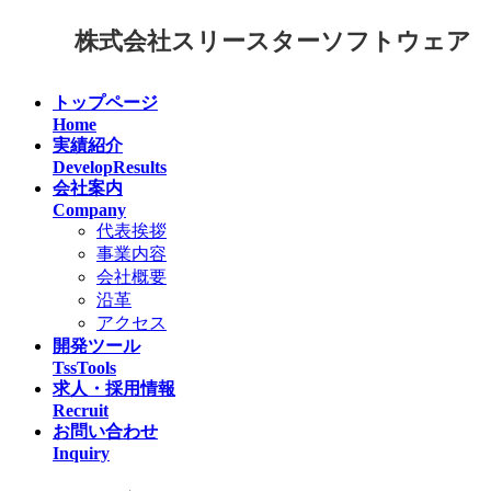
コ
ナ
株式会社スリースターソフトウェア
ン
ビ
テ
ゲ
ン
ー
トップページ
ツ
シ
Home
へ
ョ
実績紹介
ス
ン
DevelopResults
キ
に
会社案内
ッ
移
Company
プ
動
代表挨拶
事業内容
会社概要
沿革
アクセス
開発ツール
TssTools
求人・採用情報
Recruit
お問い合わせ
Inquiry